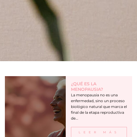
P
P
P
¿QUÉ ES LA
a
a
a
MENOPAUSIA?
g
g
g
La menopausia no es una
enfermedad, sino un proceso
e
e
e
biológico natural que marca el
final de la etapa reproductiva
de...
LEER MÁS