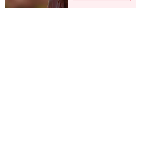
LAS ETAPAS DE LA
TRANSICIÓN
La transición menopáusica se
divide en tres etapas: 👉
Reconocer en qué etapa
estamos nos ayuda a buscar
las estrategias...
LEER MÁS